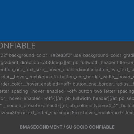
ONFIABLE
=»3.22″ background_color=»#2ea3f2″ use_background_color_gra
radient_direction=»330deg»][et_pb_fullwidth_header title=»B
)» button_one_text_size__hover_enabled=»off» button_two_text_
_color__hover_enabled=»off» button_one_border_width__hover
rder_color__hover_enabled=»off» button_one_border_radius__
etter_spacing__hover_enabled=»off» button_two_letter_spacin
__hover_enabled=»off»][/et_pb_fullwidth_header][/et_pb_secti
″ _module_preset=»default»][et_pb_column type=»4_4″ _builde
_size=»30px» text_letter_spacing=»5px» hover_enabled=»0″ tex
BMASECONDMENT / SU SOCIO CONFIABLE