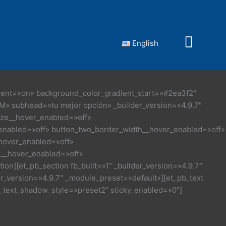
English
dient=»on» background_color_gradient_start=»#2ea3f2″
M» subhead=»tu mejor opción» _builder_version=»4.9.7″
size__hover_enabled=»off»
_enabled=»off» button_two_border_width__hover_enabled=»off»
hover_enabled=»off»
g__hover_enabled=»off»
on][et_pb_section fb_built=»1″ _builder_version=»4.9.7″
r_version=»4.9.7″ _module_preset=»default»][et_pb_text
t_text_shadow_style=»preset2″ sticky_enabled=»0″]