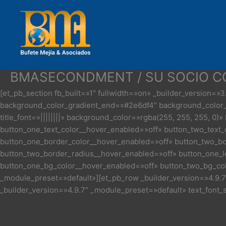
Ir
al
contenido
BMASECONDMENT / SU SOCIO C
[et_pb_section fb_built=»1″ fullwidth=»on» _builder_version
background_color_gradient_end=»#2e6df4″ background_color_g
title_font=»||||||||» background_color=»rgba(255, 255, 255, 0
Quiénes Somos
button_one_text_color__hover_enabled=»off» button_two_text
Por qué nosotros
button_one_border_color__hover_enabled=»off» button_two_bo
button_two_border_radius__hover_enabled=»off» button_one_l
button_one_bg_color__hover_enabled=»off» button_two_bg_color
_module_preset=»default»][et_pb_row _builder_version=»4.9.7
_builder_version=»4.9.7″ _module_preset=»default» text_font