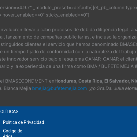
_version=»4.9.7″ _module_preset=»default»][et_pb_column type
t» hover_enabled=»0″ sticky_enabled=»0″]
volucren llevar a cabo procesos de debida diligencia legal, anál
ual, lanzamiento de campañas publicitarias, e incluso la organiz
 distinguidos clientes el servicio que hemos denominado BMA
un tiempo fijado de conformidad con la naturaleza del trabajo a
este innovador servicio bajo el esquema GANAR-GANAR el cliente
linario y la experiencia de una firma como BMA / BUFETE MEJI
se del BMASECONDMENT en
Honduras, Costa Rica, El Salvador, 
a. Blanca Mejia
bmejia@bufetemejia.com
y/o Sra.Da. Julia Mora
OLÍTICAS
Política de Privacidad
Código de
ética