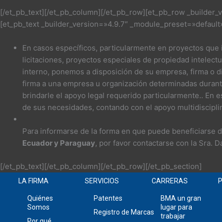
[/et_pb_text][/et_pb_column][/et_pb_row][et_pb_row _builder
[et_pb_text _builder_version=»4.9.7″ _module_preset=»defaul
En casos específicos, particularmente en proyectos que in
licitaciones, proyectos especiales de propiedad intelect
interno, ponemos a disposición de su empresa, firma o
firma a una empresa u organización determinadas durante 
brindarle el apoyo legal requerido particularmente.. En 
de sus necesidades, contando con el apoyo multidiscip
Para informarse de la forma en que puede beneficiar
Ecuador y Paraguay
, por favor contactarse con la Sra. D
[/et_pb_text][/et_pb_column][/et_pb_row][/et_pb_section]
LA FIRMA
SERVICIOS
CARRERAS
P
Quiénes
Patentes
BMA un gran
Somos
lugar para
Registro de Marcas
trabajar
Por qué