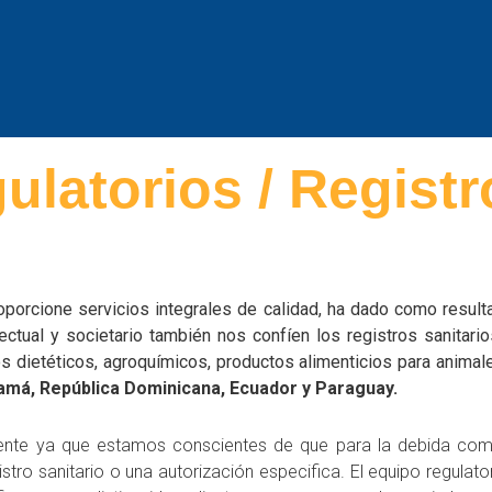
latorios / Registr
oporcione servicios integrales de calidad, ha dado como result
tual y societario también nos confíen los registros sanitari
os dietéticos, agroquímicos, productos alimenticios para anima
namá, República Dominicana, Ecuador y Paraguay.
iciente ya que estamos conscientes de que para la debida co
stro sanitario o una autorización especifica. El equipo regul