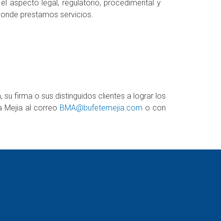
el aspecto legal, regulatorio, procedimental y
donde prestamos servicios.
firma o sus distinguidos clientes a lograr los
a Mejia al correo
BMA@bufetemejia.com
o con