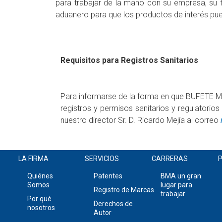
para trabajar de la mano con su empresa, su fi
aduanero para que los productos de interés pu
Requisitos para Registros Sanitarios
Para informarse de la forma en que BUFETE ME
registros y permisos sanitarios y regulatorio
nuestro director Sr. D. Ricardo Mejía al correo
LA FIRMA
SERVICIOS
CARRERAS
P
Quiénes
Patentes
BMA un gran
Somos
lugar para
Registro de Marcas
trabajar
Por qué
Derechos de
nosotros
Autor