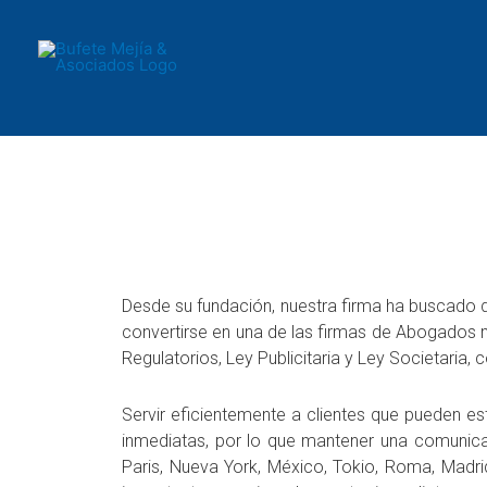
Ir
al
contenido
Desde su fundación, nuestra firma ha buscado d
convertirse en una de las firmas de Abogados m
Regulatorios, Ley Publicitaria y Ley Societaria,
Servir eficientemente a clientes que pueden es
inmediatas, por lo que mantener una comunicac
Paris, Nueva York, México, Tokio, Roma, Madri