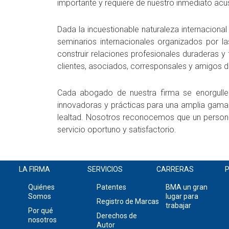
importante y requiere de nuestro inmediato acu
Dada la incuestionable naturaleza internaciona
seminarios internacionales organizados por 
construir relaciones profesionales duraderas y
clientes, asociados, corresponsales y amigos 
Cada abogado de nuestra firma se enorgullece
innovadoras y prácticas para una amplia gama
lealtad. Nosotros reconocemos que un personal
servicio oportuno y satisfactorio.
LA FIRMA
SERVICIOS
CARRERAS
P
Quiénes
Patentes
BMA un gran
Somos
lugar para
Registro de Marcas
trabajar
Por qué
Derechos de
nosotros
Autor