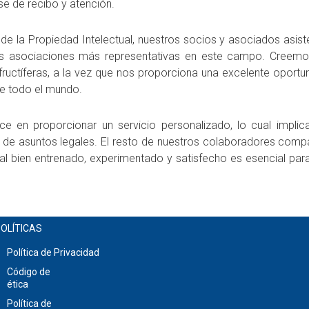
se de recibo y atención.
l de la Propiedad Intelectual, nuestros socios y asociados asis
las asociaciones más representativas en este campo. Creemo
 fructíferas, a la vez que nos proporciona una excelente opor
de todo el mundo.
 en proporcionar un servicio personalizado, lo cual implica
 de asuntos legales. El resto de nuestros colaboradores comp
 bien entrenado, experimentado y satisfecho es esencial para
OLÍTICAS
Política de Privacidad
Código de
ética
Política de