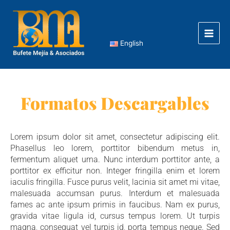
Ir
Main
al
Men
contenido
English
Formatos Descargables
Lorem ipsum dolor sit amet, consectetur adipiscing elit.
Phasellus leo lorem, porttitor bibendum metus in,
fermentum aliquet urna. Nunc interdum porttitor ante, a
porttitor ex efficitur non. Integer fringilla enim et lorem
iaculis fringilla. Fusce purus velit, lacinia sit amet mi vitae,
malesuada accumsan purus. Interdum et malesuada
fames ac ante ipsum primis in faucibus. Nam ex purus,
gravida vitae ligula id, cursus tempus lorem. Ut turpis
magna, consequat vel turpis id, porta tempus neque. Sed