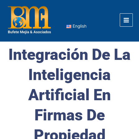
Ir
Main
al
Men
contenido
English
Integración De La
Inteligencia
Artificial En
Firmas De
Propiedad