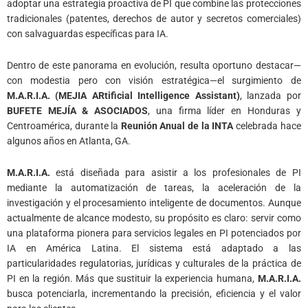
adoptar una estrategia proactiva de PI que combine las protecciones
tradicionales (patentes, derechos de autor y secretos comerciales)
con salvaguardas específicas para IA.
Dentro de este panorama en evolución, resulta oportuno destacar—
con modestia pero con visión estratégica—el surgimiento de
M.A.R.I.A. (MEJIA ARtificial Intelligence Assistant)
, lanzada por
BUFETE MEJÍA & ASOCIADOS
, una firma líder en Honduras y
Centroamérica, durante la
Reunión Anual de la INTA
celebrada hace
algunos años en Atlanta, GA.
M.A.R.I.A.
está diseñada para asistir a los profesionales de PI
mediante la automatización de tareas, la aceleración de la
investigación y el procesamiento inteligente de documentos. Aunque
actualmente de alcance modesto, su propósito es claro: servir como
una plataforma pionera para servicios legales en PI potenciados por
IA en América Latina. El sistema está adaptado a las
particularidades regulatorias, jurídicas y culturales de la práctica de
PI en la región. Más que sustituir la experiencia humana,
M.A.R.I.A.
busca potenciarla, incrementando la precisión, eficiencia y el valor