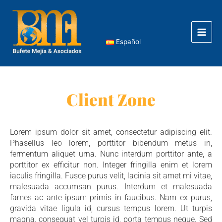
Skip
Main
to
Men
content
Español
Client Zone
Lorem ipsum dolor sit amet, consectetur adipiscing elit.
Phasellus leo lorem, porttitor bibendum metus in,
fermentum aliquet urna. Nunc interdum porttitor ante, a
porttitor ex efficitur non. Integer fringilla enim et lorem
iaculis fringilla. Fusce purus velit, lacinia sit amet mi vitae,
malesuada accumsan purus. Interdum et malesuada
fames ac ante ipsum primis in faucibus. Nam ex purus,
gravida vitae ligula id, cursus tempus lorem. Ut turpis
magna, consequat vel turpis id, porta tempus neque. Sed