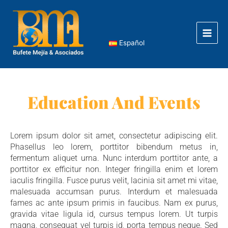
Skip
Main
to
Men
content
Español
Education And Events
Lorem ipsum dolor sit amet, consectetur adipiscing elit.
Phasellus leo lorem, porttitor bibendum metus in,
fermentum aliquet urna. Nunc interdum porttitor ante, a
porttitor ex efficitur non. Integer fringilla enim et lorem
iaculis fringilla. Fusce purus velit, lacinia sit amet mi vitae,
malesuada accumsan purus. Interdum et malesuada
fames ac ante ipsum primis in faucibus. Nam ex purus,
gravida vitae ligula id, cursus tempus lorem. Ut turpis
magna, consequat vel turpis id, porta tempus neque. Sed