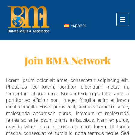
Skip
Main
to
Men
content
Español
Join BMA Network
Lorem ipsum dolor sit amet, consectetur adipiscing elit.
Phasellus leo lorem, porttitor bibendum metus in,
fermentum aliquet urna. Nunc interdum porttitor ante, a
porttitor ex efficitur non. Integer fringilla enim et lorem
iaculis fringilla. Fusce purus velit, lacinia sit amet mi vitae,
malesuada accumsan purus. Interdum et malesuada
fames ac ante ipsum primis in faucibus. Nam ex purus,
gravida vitae ligula id, cursus tempus lorem. Ut turpis
magna, consequat vel turpis id, porta tempus neque. Sed